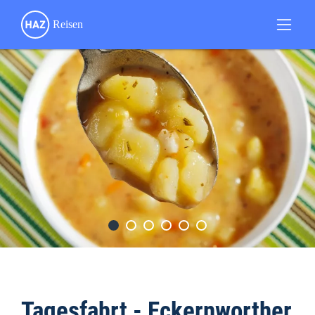
Tagesfahrt - Eckernworther