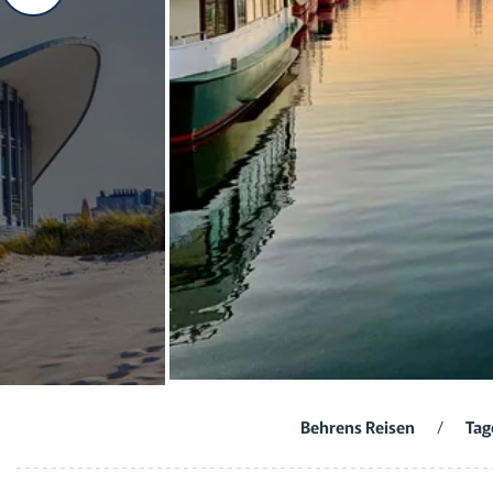
Behrens Reisen
/
Tag