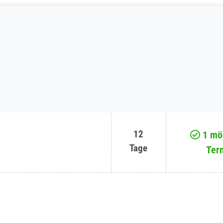
12
1 mög
Tage
Ter