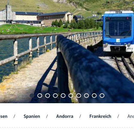
isen
/
Spanien
/
Andorra
/
Frankreich
/
And