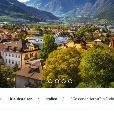
/
Urlaubsreisen
/
Italien
/
"Goldener Herbst" in Südt