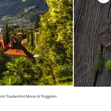
irol: Traubenfest Meran & Törggelen