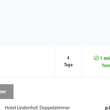
4
1 mög
Tage
Ter
mer
Hotel Lindenhof, Doppelzimmer
p.