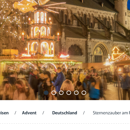
eisen
/
Advent
/
Deutschland
/
Sternenzauber am 