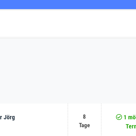
8
r Jörg
1 mög
Tage
Ter