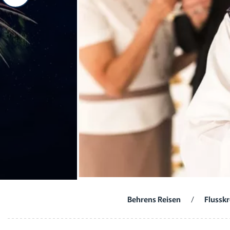
Behrens Reisen
/
Flussk