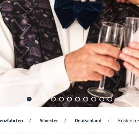
reuzfahrten
/
Silvester
/
Deutschland
/
Küstenkreu